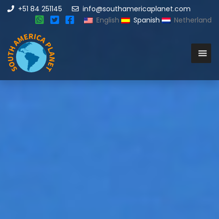
+51 84 251145
info@southamericaplanet.com
English
Spanish
Netherland