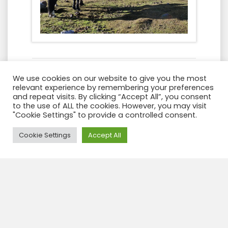
Día 2: Upis – Abra Arapa –
We use cookies on our website to give you the most
Ausangateqocha
relevant experience by remembering your preferences
and repeat visits. By clicking “Accept All”, you consent
Iniciamos nuestra caminata cuesta
to the use of ALL the cookies. However, you may visit
"Cookie Settings" to provide a controlled consent.
arriba, bajo la atenta mirada de los Apus
más importantes del sur andino. En
Need Help?
Cookie Settings
Accept All
nuestro camino podremos apreciar lo
hermosa y poderosa que es la geografía
en esta parte de los Andes del sur.
Cuando lleguemos al Abra (paso de alta
montaña) 4650 m.s.n.m., tendremos una
magnífica vista de esta cadena
montañosa. Cruzando el paso,