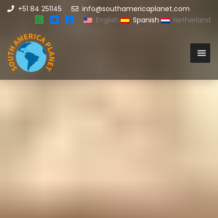
+51 84 251145
info@southamericaplanet.com
English
Spanish
Netherland