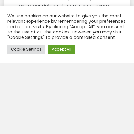
estar por debajo de cero y se requiere
ropa abrigada. La mejor época para
We use cookies on our website to give you the most
viajar por Perú – Bolivia es de mayo a
relevant experience by remembering your preferences
and repeat visits. By clicking “Accept All”, you consent
octubre donde el tiempo es seco y las
to the use of ALL the cookies. However, you may visit
temperaturas son algo más bajas, pero
"Cookie Settings" to provide a controlled consent.
el cielo está mayormente despejado y
las precipitaciones son escasas. En la
Need Help?
Cookie Settings
Accept All
Patagonia la mejor época es en
noviembre – diciembre – enero –
febrero. ¡Tenga en cuenta que en las
montañas puede llover todo el año!
MEDICAMENTO
En vista de que la subida es gradual, el
riesgo de mal de altura es limitado, pero
lamentablemente no se puede
descartar por completo. Los síntomas
normales como dolor de cabeza,