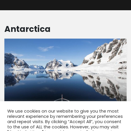
Antarctica
We use cookies on our website to give you the most
relevant experience by remembering your preferences
Antártida: el único y primer crucero aéreo a
and repeat visits. By clicking “Accept All”, you consent
la Antártida 6-8-10 o 16 días
to the use of ALL the cookies. However, you may visit