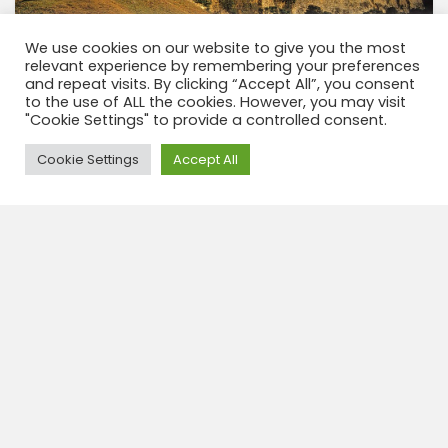
We use cookies on our website to give you the most
relevant experience by remembering your preferences
and repeat visits. By clicking “Accept All”, you consent
to the use of ALL the cookies. However, you may visit
"Cookie Settings" to provide a controlled consent.
Paquete de inicio Norte Peru –
Chachapoyas en 5 días
Need Help?
Cookie Settings
Accept All
5 dias
CODE: STP068
Aquí te damos la mejor opción para descubrir
Chachapoyas, incluyendo Kuelap-Karajia -Quiocta-
Lamud-Gocta-Leymabamba-Revash La pequeña
ciudad más antigua del Perú, fundada en 1538 y una
de las pocas que aún mantiene su aire...
View tour