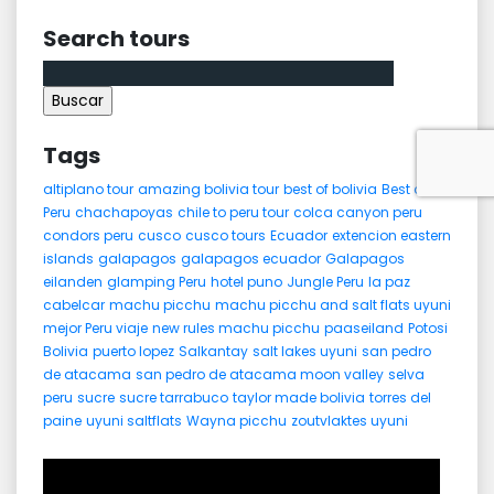
Search tours
Buscar:
Tags
altiplano tour
amazing bolivia tour
best of bolivia
Best of
Peru
chachapoyas
chile to peru tour
colca canyon peru
condors peru
cusco
cusco tours
Ecuador
extencion eastern
islands
galapagos
galapagos ecuador
Galapagos
eilanden
glamping Peru
hotel puno
Jungle Peru
la paz
cabelcar
machu picchu
machu picchu and salt flats uyuni
mejor Peru viaje
new rules machu picchu
paaseiland
Potosi
Bolivia
puerto lopez
Salkantay
salt lakes uyuni
san pedro
de atacama
san pedro de atacama moon valley
selva
peru
sucre
sucre tarrabuco
taylor made bolivia
torres del
paine
uyuni saltflats
Wayna picchu
zoutvlaktes uyuni