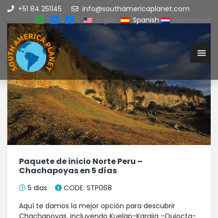
+51 84 251145
info@southamericaplanet.com
English
Spanish
Netherland
Paquete de inicio Norte Peru –
Chachapoyas en 5 días
5 dias
CODE: STP068
Aquí te damos la mejor opción para descubrir
Chachapoyas, incluyendo Kuelap-Karajia -Quiocta-