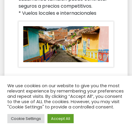
seguros a precios competitivos.
* Vuelos locales e internacionales
Puntos de interés
We use cookies on our website to give you the most
relevant experience by remembering your preferences
* Bogotá con hermosos museos
and repeat visits. By clicking “Accept All”, you consent
* La catedral de sal
to the use of ALL the cookies. However, you may visit
* Tatacoa del desierto
"Cookie Settings" to provide a controlled consent.
* Imágenes de San Agustín
Need Help?
Cookie Settings
Accept All
* Cafetales
* Dormir en una finca