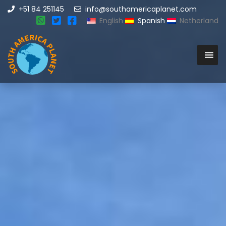
+51 84 251145
info@southamericaplanet.com
English
Spanish
Netherland