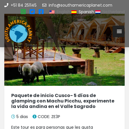
+51 84 251145
info@southamericaplanet.com
English
Spanish
Netherland
Paquete de inicio Cusco- 5 días de
glamping con Machu Picchu, experimente
la vida andina en el Valle Sagrado
5 dias
CODE: ZE3P
Este tour es para personas que les gusta