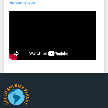
zoutvlaktes uyuni