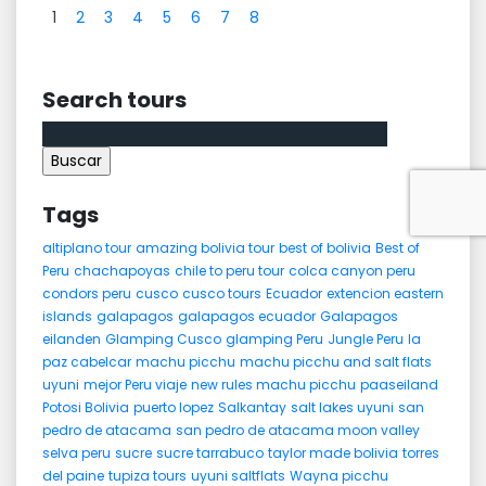
1
2
3
4
5
6
7
8
Search tours
Buscar:
Tags
altiplano tour
amazing bolivia tour
best of bolivia
Best of
Peru
chachapoyas
chile to peru tour
colca canyon peru
condors peru
cusco
cusco tours
Ecuador
extencion eastern
islands
galapagos
galapagos ecuador
Galapagos
eilanden
Glamping Cusco
glamping Peru
Jungle Peru
la
paz cabelcar
machu picchu
machu picchu and salt flats
uyuni
mejor Peru viaje
new rules machu picchu
paaseiland
Potosi Bolivia
puerto lopez
Salkantay
salt lakes uyuni
san
pedro de atacama
san pedro de atacama moon valley
selva peru
sucre
sucre tarrabuco
taylor made bolivia
torres
del paine
tupiza tours
uyuni saltflats
Wayna picchu