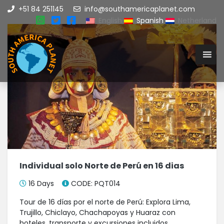
+51 84 251145
info@southamericaplanet.com
English
Spanish
Netherland
Individual solo Norte de Perú en 16 dias
16 Days
CODE: PQT014
Tour de 16 días por el norte de Perú: Explora Lima,
Trujillo, Chiclayo, Chachapoyas y Huaraz con
hoteles, transporte y excursiones incluidos