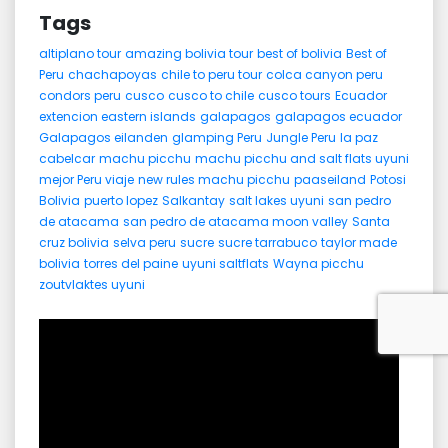
Tags
altiplano tour
amazing bolivia tour
best of bolivia
Best of
Peru
chachapoyas
chile to peru tour
colca canyon peru
condors peru
cusco
cusco to chile
cusco tours
Ecuador
extencion eastern islands
galapagos
galapagos ecuador
Galapagos eilanden
glamping Peru
Jungle Peru
la paz
cabelcar
machu picchu
machu picchu and salt flats uyuni
mejor Peru viaje
new rules machu picchu
paaseiland
Potosi
Bolivia
puerto lopez
Salkantay
salt lakes uyuni
san pedro
de atacama
san pedro de atacama moon valley
Santa
cruz bolivia
selva peru
sucre
sucre tarrabuco
taylor made
bolivia
torres del paine
uyuni saltflats
Wayna picchu
zoutvlaktes uyuni