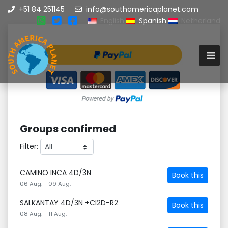
+51 84 251145
info@southamericaplanet.com
English
Spanish
Netherland
Groups confirmed
Filter:
CAMINO INCA 4D/3N
Book this
06 Aug. - 09 Aug.
SALKANTAY 4D/3N +CI2D-R2
Book this
08 Aug. - 11 Aug.