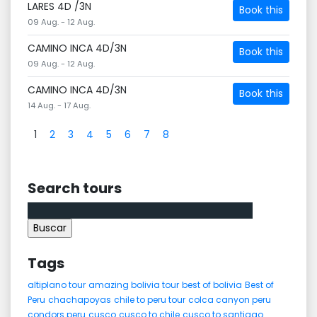
LARES 4D /3N
Book this
09 Aug. - 12 Aug.
CAMINO INCA 4D/3N
Book this
09 Aug. - 12 Aug.
CAMINO INCA 4D/3N
Book this
14 Aug. - 17 Aug.
1
2
3
4
5
6
7
8
Search tours
Buscar:
Tags
altiplano tour
amazing bolivia tour
best of bolivia
Best of
Peru
chachapoyas
chile to peru tour
colca canyon peru
condors peru
cusco
cusco to chile
cusco to santiago