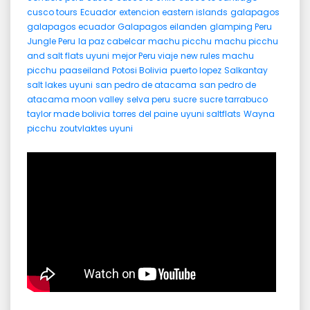
cusco tours
Ecuador
extencion eastern islands
galapagos
galapagos ecuador
Galapagos eilanden
glamping Peru
Jungle Peru
la paz cabelcar
machu picchu
machu picchu
and salt flats uyuni
mejor Peru viaje
new rules machu
picchu
paaseiland
Potosi Bolivia
puerto lopez
Salkantay
salt lakes uyuni
san pedro de atacama
san pedro de
atacama moon valley
selva peru
sucre
sucre tarrabuco
taylor made bolivia
torres del paine
uyuni saltflats
Wayna
picchu
zoutvlaktes uyuni