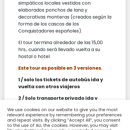
simpáticos locales vestidos con
elaborados ponchos de lana y
decorativas monteras (creados según la
forma de los cascos de los
Conquistadores españoles).
El tour termina alrededor de las 15,00
hrs., cuando será llevado vuelta a su
hostal o hotel.
Este tour es posible en 3 versiones.
1 / solo los tickets de autobús ida y
vuelta con otros viajeros
2 / Solo transporte privado ida y
vuelta a Tarabuco (sin guía)
We use cookies on our website to give you the most
relevant experience by remembering your preferences
3 / Transporte privado + guía +
and repeat visits. By clicking “Accept All”, you consent
almuerzo
to the use of ALL the cookies. However, you may visit