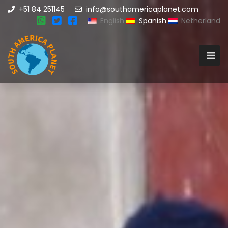
+51 84 251145
info@southamericaplanet.com
English
Spanish
Netherland