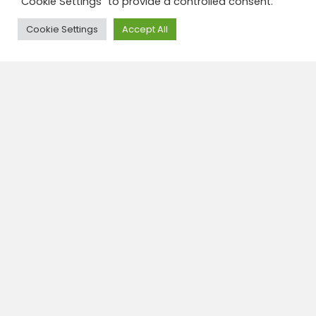
"Cookie Settings" to provide a controlled consent.
Need Help?
Cookie Settings
Accept All
Book this tour
Travel insurance