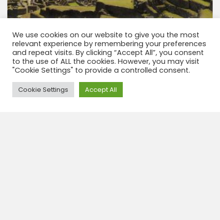
We use cookies on our website to give you the most
relevant experience by remembering your preferences
Todo sobre Nuevos Circuitos Machu Picchu
and repeat visits. By clicking “Accept All”, you consent
a partir del 1 de junio de 2024
to the use of ALL the cookies. However, you may visit
"Cookie Settings" to provide a controlled consent.
Este 2024, Machu Picchu te espera con nuevos
circuitos ¡Machu Picchu se renueva! El emblema de
Need Help?
Cookie Settings
Accept All
majestuosidad, una joya que sigue deslumbrando al
mundo te invita a redescubrir sus encantos. Ser
una...
View tour