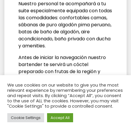
Nuestro personal te acompañará a tu
suite especialmente equipada con todas
las comodidades: confortables camas,
sábanas de puro algodón pima peruano,
batas de baño de algodón, aire
acondicionado, baño privado con ducha
y amenities.
Antes de iniciar la navegación nuestro
bartender te servirá un cóctel
preparado con frutas de la región y
pisco, el licor nacional más popular del
Perú. No pierdas la oportunidad de
We use cookies on our website to give you the most
relevant experience by remembering your preferences
saborearlo mientras disfrutas de una
and repeat visits. By clicking “Accept All”, you consent
vista 360 grados en el área de
to the use of ALL the cookies. However, you may visit
observación o de una vista panorámica
"Cookie Settings" to provide a controlled consent.
en el lounge interior u exterior.
Need Help?
Cookie Settings
Accept All
Una vez comencemos a navegar y antes