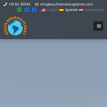
+51 84 251145
info@southamericaplanet.com
English
Spanish
Netherland