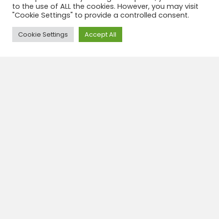
to the use of ALL the cookies. However, you may visit
desayunos + 2 almuerzos + 2 cenas.
"Cookie Settings" to provide a controlled consent.
Need Help?
Cookie Settings
Accept All
Nuestro 4 Dias program
Día 1:
Recepción y traslado al Pumarinri,
siguiendo los ríos Mayo y Huallaga.
Tarde libre en las piscinas de Pumarinri.
Día 2:
Full Day: La Selva de Chocolate,
Mishky cacao y Cerámica Nativa
Wasichay.