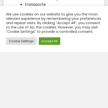
transporte
compra de bienes como regalo
We use cookies on our website to give you the most
relevant experience by remembering your preferences
Exclusivo
and repeat visits. By clicking “Accept All”, you consent
to the use of ALL the cookies. However, you may visit
Las comidas
"Cookie Settings" to provide a controlled consent.
propinas
Need Help?
Cookie Settings
Accept All
Book this tour
Travel insurance
Categories:
Excursiones Arequipa