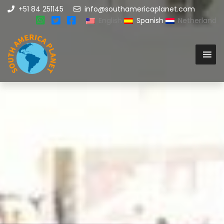
+51 84 251145
info@southamericaplanet.com
English
Spanish
Netherland