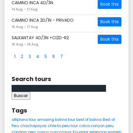
CAMINO INCA 4D/3N
Book this
14 Aug. - 17 Aug.
CAMINO INCA 2D/1N - PRIVADO
Book this
16 Aug. - 17 Aug.
SALKANTAY 4D/3N +CI2D-R2
Book this
16 Aug. - 19 Aug.
1
2
3
4
5
6
7
Search tours
Buscar:
Tags
altiplano tour
amazing bolivia tour
best of bolivia
Best of
Peru
chachapoyas
chile to peru tour
colca canyon peru
condors peru
cusco
cusco tours
Ecuador
extencion eastern