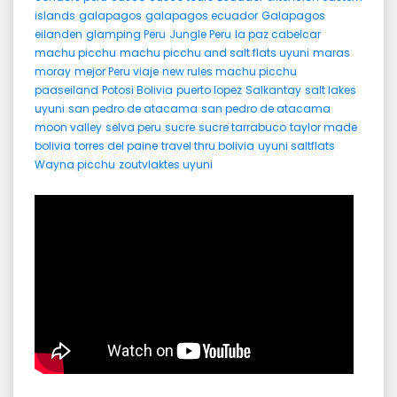
islands
galapagos
galapagos ecuador
Galapagos
eilanden
glamping Peru
Jungle Peru
la paz cabelcar
machu picchu
machu picchu and salt flats uyuni
maras
moray
mejor Peru viaje
new rules machu picchu
paaseiland
Potosi Bolivia
puerto lopez
Salkantay
salt lakes
uyuni
san pedro de atacama
san pedro de atacama
moon valley
selva peru
sucre
sucre tarrabuco
taylor made
bolivia
torres del paine
travel thru bolivia
uyuni saltflats
Wayna picchu
zoutvlaktes uyuni