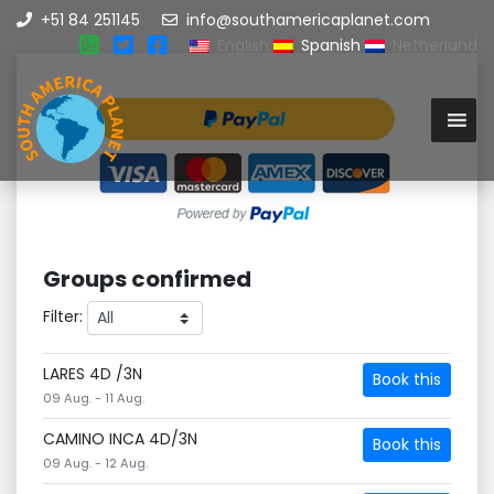
+51 84 251145
info@southamericaplanet.com
English
Spanish
Netherland
Groups confirmed
Filter:
LARES 4D /3N
Book this
09 Aug. - 11 Aug.
CAMINO INCA 4D/3N
Book this
09 Aug. - 12 Aug.