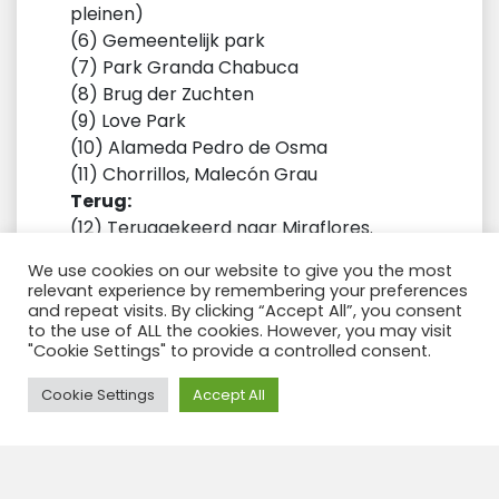
pleinen)
(6) Gemeentelijk park
(7) Park Granda Chabuca
(8) Brug der Zuchten
(9) Love Park
(10) Alameda Pedro de Osma
(11) Chorrillos, Malecón Grau
Terug:
(12) Teruggekeerd naar Miraflores.
We use cookies on our website to give you the most
Inbegrepen
relevant experience by remembering your preferences
and repeat visits. By clicking “Accept All”, you consent
to the use of ALL the cookies. However, you may visit
Engels sprekende gids
"Cookie Settings" to provide a controlled consent.
Fietsen / Duur: van 2 tot 3 uur
Need Help?
Cookie Settings
Accept All
Niet inbegrepen
Transfer van en naar start