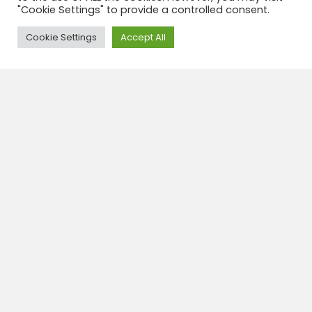
"Cookie Settings" to provide a controlled consent.
Need Help?
Cookie Settings
Accept All
Groepsreis Nederlandstalig begeleid naar
Zuid Peru + Bolivia 25 dagen
25 dagen
CODE: PB-307
Groepsreis met Nederlandstalige reisleider in Peru –
Bolivia : De hoogtepunten van Peru en Bolivia in 25
dagen,, Lima, Nasca, Arequipa, colca canyon,
Titicaca, La Paz, Uyuni, Zoutvlaktes, Potosi, Sucre,
Cusco, Machu...