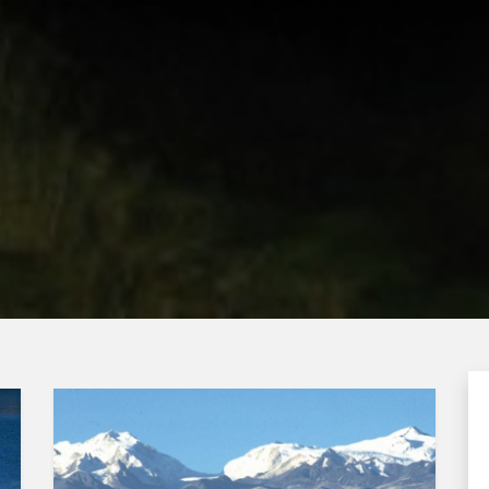
AN
amarn op titicaca