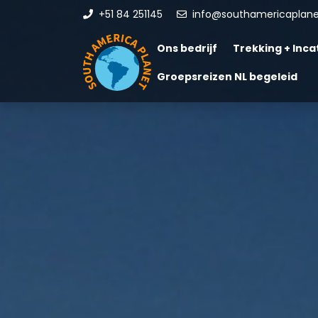
+51 84 251145
info@southamericaplan
Ons bedrijf
Trekking + Incat
Groepsreizen NL begeleid