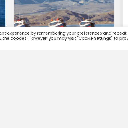
vant experience by remembering your preferences and repeat
ALL the cookies. However, you may visit "Cookie Settings" to pro
Start Pakket- bouwsteen/ Peru-
Bolivia-Puno- Copacabana – Isla
del sol – Titicaca Posada del Inca
Eco-Lodge to...
Titikaka meer, Het hoogst bevaarbare
meer in de wereld. 3808 Mt en 8100 Km2.
Haar havens, fauna en flora , het totora
riet, de forel, eenden, enz. Sommige
mensen noemen het ook ” het...