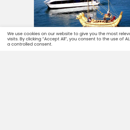
We use cookies on our website to give you the most rele
visits. By clicking “Accept All”, you consent to the use of 
a controlled consent.
Start Packet Peru- Bolivia, from
Puno to La Paz, Catamaran Cruise
transtourin, Titicaca in 2 Day with
overnight at ...
2 days 2 nights
Hier is een mooie optie Puno naar La Paz /
over Copacabana in 2 dagen 2 nachten
met bus en boot en overnachting aan
boord van de catamaran Je kan deze
tour...