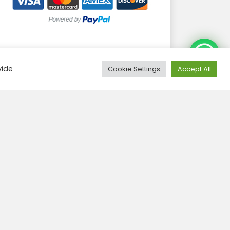
Need Help?
Groups confirmed
vide
Cookie Settings
Accept All
Filter:
SALKANTAY 4D/3N +CI2D-R2
Book this
08 Aug. - 11 Aug.
LARES 4D /3N
Book this
09 Aug. - 11 Aug.
CAMINO INCA 4D/3N
Book this
09 Aug. - 12 Aug.
CAMINO INCA 4D/3N
Book this
14 Aug. - 17 Aug.
CAMINO INCA 2D/1N - PRIVADO
Book this