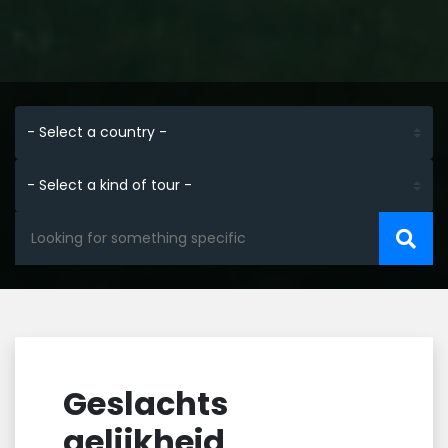
Groepsreis Colombia hoogtepunten met
Nederlandstalige reisleider in 22 dagen
Geslachts
gelijkheid