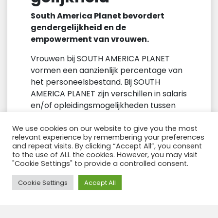
South America Planet bevordert
gendergelijkheid en de
empowerment van vrouwen.
Vrouwen bij SOUTH AMERICA PLANET
vormen een aanzienlijk percentage van
het personeelsbestand. Bij SOUTH
AMERICA PLANET zijn verschillen in salaris
en/of opleidingsmogelijkheden tussen
mannen en vrouwen, NIET VAN
TOEPASSING.
We use cookies on our website to give you the most
relevant experience by remembering your preferences
and repeat visits. By clicking “Accept All”, you consent
SOUTH AMERICA PLANET biedt vrouwen
to the use of ALL the cookies. However, you may visit
dezelfde kansen op werk in haar
"Cookie Settings" to provide a controlled consent.
organisatie als mannen.
Need Help?
Cookie Settings
Accept All