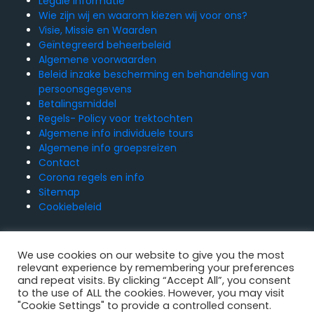
Legale informatie
Wie zijn wij en waarom kiezen wij voor ons?
Visie, Missie en Waarden
Geïntegreerd beheerbeleid
Algemene voorwaarden
Beleid inzake bescherming en behandeling van
persoonsgegevens
Betalingsmiddel
Regels- Policy voor trektochten
Algemene info individuele tours
Algemene info groepsreizen
Contact
Corona regels en info
Sitemap
Cookiebeleid
Klachten boek
We use cookies on our website to give you the most
relevant experience by remembering your preferences
and repeat visits. By clicking “Accept All”, you consent
to the use of ALL the cookies. However, you may visit
"Cookie Settings" to provide a controlled consent.