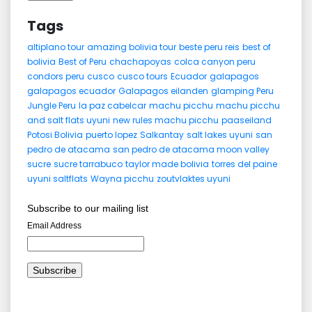
Tags
altiplano tour
amazing bolivia tour
beste peru reis
best of
bolivia
Best of Peru
chachapoyas
colca canyon peru
condors peru
cusco
cusco tours
Ecuador
galapagos
galapagos ecuador
Galapagos eilanden
glamping Peru
Jungle Peru
la paz cabelcar
machu picchu
machu picchu
and salt flats uyuni
new rules machu picchu
paaseiland
Potosi Bolivia
puerto lopez
Salkantay
salt lakes uyuni
san
pedro de atacama
san pedro de atacama moon valley
sucre
sucre tarrabuco
taylor made bolivia
torres del paine
uyuni saltflats
Wayna picchu
zoutvlaktes uyuni
Subscribe to our mailing list
Email Address