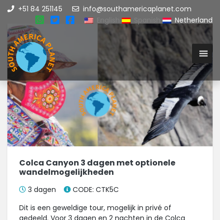
+51 84 251145
info@southamericaplanet.com
English
Spanish
Netherland
Colca Canyon 3 dagen met optionele
wandelmogelijkheden
3 dagen
CODE: CTK5C
Dit is een geweldige tour, mogelijk in privé of
gedeeld. Voor 3 dagen en 2 nachten in de Colca