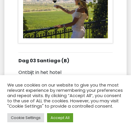
Dag 03 Santiago (B)
Ontbijt in het hotel
‘S Ochtends wijntour bij wijngaard
We use cookies on our website to give you the most
relevant experience by remembering your preferences
Concha y Toro
: een van de
and repeat visits. By clicking “Accept All”, you consent
belangrijkste dingen in Santiago de Chile
to the use of ALL the cookies. However, you may visit
is het ontdekken van de grootste
"Cookie Settings" to provide a controlled consent.
exporteur van wijn in het land. Je
Need Help?
Cookie Settings
Accept All
vertrekt vanuit het hotel en zet koers
naar de Maipo-vallei, een deel van het