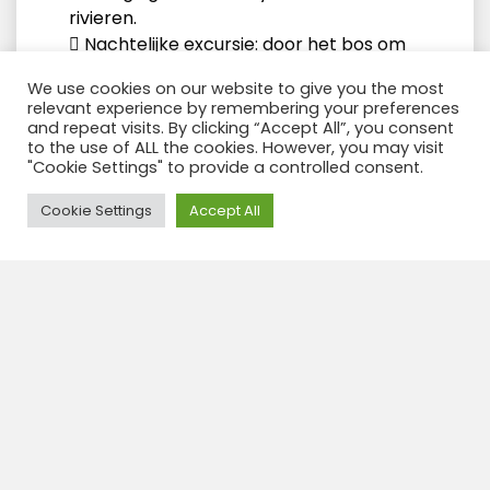
rivieren.
 Nachtelijke excursie: door het bos om
nachtelijke zoogdieren te zien en naar
We use cookies on our website to give you the most
het geluid van de jungle te luisteren, en
relevant experience by remembering your preferences
op zoek te gaan naar vogelspinnen en
and repeat visits. By clicking “Accept All”, you consent
alligators.
to the use of ALL the cookies. However, you may visit
"Cookie Settings" to provide a controlled consent.
Need Help?
Cookie Settings
Accept All