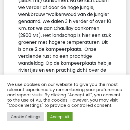
(3854 mt) aankomen. Na de luch, dalen
we verder af door de hoge jungle,
wenkbrauw “wolkenwoud van de jungle”
genaamd. We dalen 3 h verder af over 10
Km, tot we aan Chaullay aankomen
(2900 Mt). Het landschap is hier een stuk
groener met hogere temperaturen. Dit
is onze 2 de kampeerplaats. Onze
verdiende rust na een prachtige
wandeldag. Op de kampeerplaats heb je
riviertjes en een prachtig zicht over de
Salkantay bergketen.
We use cookies on our website to give you the most
Wandel afstand:
22 km
relevant experience by remembering your preferences
and repeat visits. By clicking “Accept All”, you consent
Start hoogte:
3800 meters
to the use of ALL the cookies. However, you may visit
Campsite hoogte:
2750 meters
"Cookie Settings" to provide a controlled consent.
Maxima hoogte
: 4650 meters
Meilijkheid
: Challenging –
Need Help?
Cookie Settings
Accept All
Moderate.