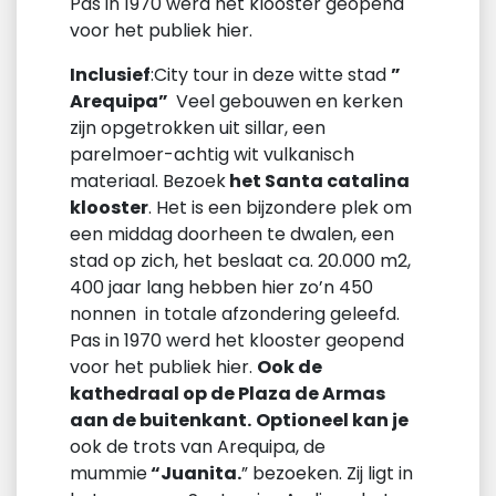
Pas in 1970 werd het klooster geopend
voor het publiek hier.
Inclusief
:City tour in deze witte stad
”
Arequipa”
Veel gebouwen en kerken
zijn opgetrokken uit sillar, een
parelmoer-achtig wit vulkanisch
materiaal. Bezoek
het Santa catalina
klooster
. Het is een bijzondere plek om
een middag doorheen te dwalen, een
stad op zich, het beslaat ca. 20.000 m2,
400 jaar lang hebben hier zo’n 450
nonnen in totale afzondering geleefd.
Pas in 1970 werd het klooster geopend
voor het publiek hier.
Ook de
kathedraal op de Plaza de Armas
aan de buitenkant.
Optioneel kan je
ook de trots van Arequipa, de
mummie
“Juanita.
” bezoeken. Zij ligt in