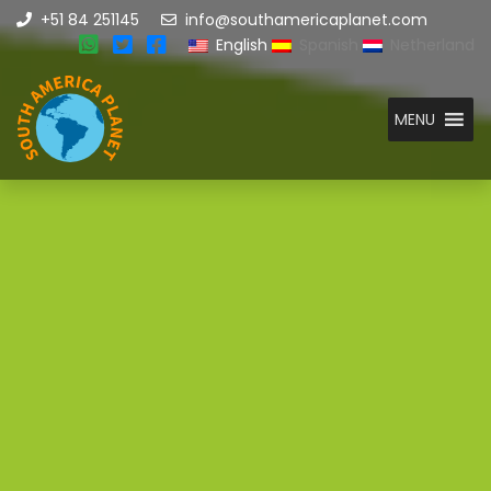
+51 84 251145
info@southamericaplanet.com
English
Spanish
Netherland
MENU