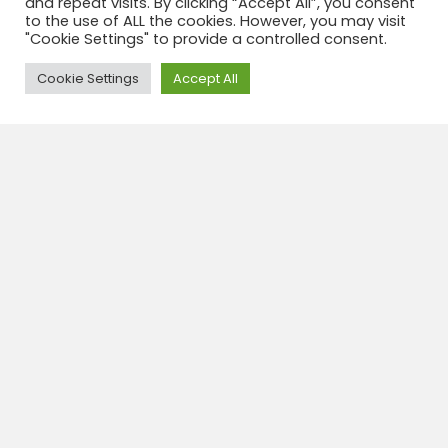
and repeat visits. By clicking “Accept All”, you consent
to the use of ALL the cookies. However, you may visit
"Cookie Settings" to provide a controlled consent.
Need Help?
Cookie Settings
Accept All
PUBLIC
TRANSPORT
PROTOCOL/PUBLIEK TRANSPORT
PROTOCOL
ENG
/
*Passenger only with double mask
*keep windows open
*never travel standing
NL/
*Passagiers met dubbel mond masker
*hou de ramen open
*reis nooit staand